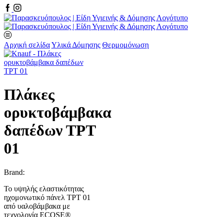
Facebook
Instagram
Αρχική σελίδα
Υλικά Δόμησης
Θερμομόνωση
Πλάκες
ορυκτοβάμβακα
δαπέδων ΤPT
01
Brand:
Το υψηλής ελαστικότητας
ηχομονωτικό πάνελ TPT 01
από υαλοβάμβακα με
τεχνολογία ECOSE®