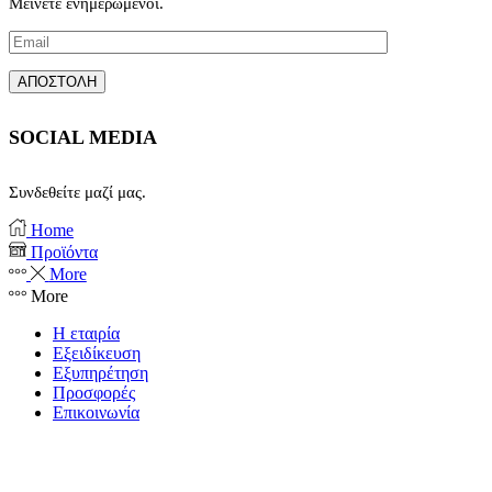
Μείνετε ενημερωμένοι.
SOCIAL MEDIA
Συνδεθείτε μαζί μας.
Facebook
Instagram
Home
Προϊόντα
More
More
Η εταιρία
Εξειδίκευση
Εξυπηρέτηση
Προσφορές
Επικοινωνία