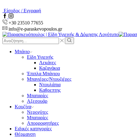
Είσοδος / Εγγραφή
Facebook
Instagram
+30 23510 77655
info@e-paraskevopoulos.gr
Search
input
Search
Μπάνιο
Είδη Υγιεινής
Λεκάνες
Καζανάκια
Έπιπλα Μπάνιου
Μπανιέρες/Ντουζιέρες
Ντουλάπια
Καθρεπτης
Μπαταρίες
Αξεσουάρ
Κουζίνα
Νεροχύτες
Μπαταρίες
Απορροφητήρες
Ειδικές κατηγορίες
Θέρμανση