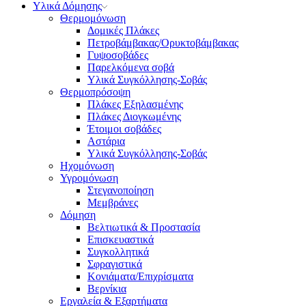
Υλικά Δόμησης
Θερμομόνωση
Δομικές Πλάκες
Πετροβάμβακας/Ορυκτοβάμβακας
Γυψοσοβάδες
Παρελκόμενα σοβά
Υλικά Συγκόλλησης-Σοβάς
Θερμοπρόσοψη
Πλάκες Εξηλασμένης
Πλάκες Διογκωμένης
Έτοιμοι σοβάδες
Αστάρια
Υλικά Συγκόλλησης-Σοβάς
Ηχομόνωση
Υγρομόνωση
Στεγανοποίηση
Μεμβράνες
Δόμηση
Βελτιωτικά & Προστασία
Επισκευαστικά
Συγκολλητικά
Σφραγιστικά
Κονιάματα/Επιχρίσματα
Βερνίκια
Εργαλεία & Εξαρτήματα