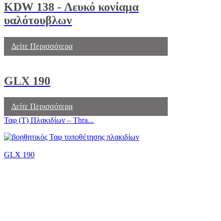
KDW 138 - Λευκό κονίαμα
υαλότουβλων
Δείτε Περισσότερα
GLX 190
Δείτε Περισσότερα
Ταφ (Τ) Πλακιδίων – Thra...
GLX 190