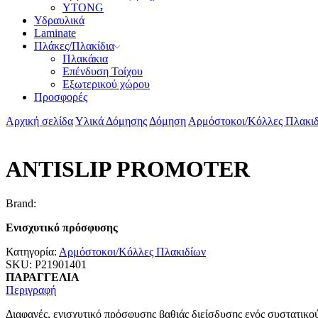
YTONG
Υδραυλικά
Laminate
Πλάκες/Πλακίδια
Πλακάκια
Επένδυση Τοίχου
Εξωτερικού χώρου
Προσφορές
Αρχική σελίδα
Υλικά Δόμησης
Δόμηση
Αρμόστοκοι/Κόλλες Πλακι
ANTISLIP PROMOTER
Brand:
Ενισχυτικό πρόσφυσης
Κατηγορία:
Αρμόστοκοι/Κόλλες Πλακιδίων
SKU:
P21901401
ΠΑΡΑΓΓΕΛΙΑ
Περιγραφή
Διαφανές, ενισχυτικό πρόσφυσης βαθιάς διείσδυσης ενός συστατικού