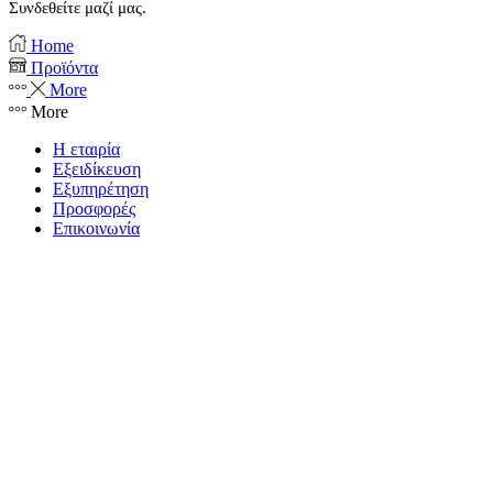
Συνδεθείτε μαζί μας.
Facebook
Instagram
Home
Προϊόντα
More
More
Η εταιρία
Εξειδίκευση
Εξυπηρέτηση
Προσφορές
Επικοινωνία