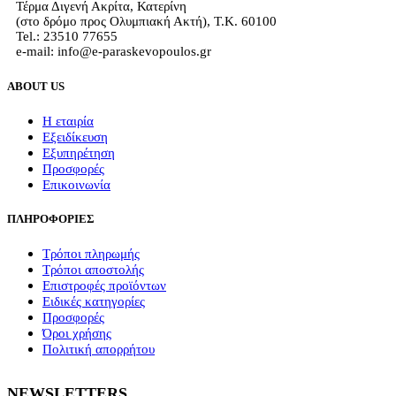
Τέρμα Διγενή Ακρίτα, Κατερίνη
(στο δρόμο προς Ολυμπιακή Ακτή), Τ.Κ. 60100
Tel.: 23510 77655
e-mail: info@e-paraskevopoulos.gr
ABOUT US
Η εταιρία
Εξειδίκευση
Εξυπηρέτηση
Προσφορές
Επικοινωνία
ΠΛΗΡΟΦΟΡΙΕΣ
Τρόποι πληρωμής
Τρόποι αποστολής
Επιστροφές προϊόντων
Ειδικές κατηγορίες
Προσφορές
Όροι χρήσης
Πολιτική απορρήτου
NEWSLETTERS