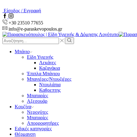
Είσοδος / Εγγραφή
Facebook
Instagram
+30 23510 77655
info@e-paraskevopoulos.gr
Search
input
Search
Μπάνιο
Είδη Υγιεινής
Λεκάνες
Καζανάκια
Έπιπλα Μπάνιου
Μπανιέρες/Ντουζιέρες
Ντουλάπια
Καθρεπτης
Μπαταρίες
Αξεσουάρ
Κουζίνα
Νεροχύτες
Μπαταρίες
Απορροφητήρες
Ειδικές κατηγορίες
Θέρμανση