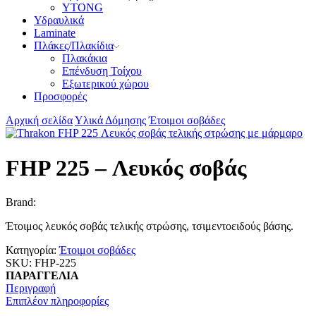
YTONG
Υδραυλικά
Laminate
Πλάκες/Πλακίδια
Πλακάκια
Επένδυση Τοίχου
Εξωτερικού χώρου
Προσφορές
Αρχική σελίδα
Υλικά Δόμησης
Έτοιμοι σοβάδες
FHP 225 – Λευκός σοβάς
Brand:
Έτοιμος λευκός σοβάς τελικής στρώσης, τσιμεντοειδούς βάσης.
Κατηγορία:
Έτοιμοι σοβάδες
SKU:
FHP-225
ΠΑΡΑΓΓΕΛΙΑ
Περιγραφή
Επιπλέον πληροφορίες