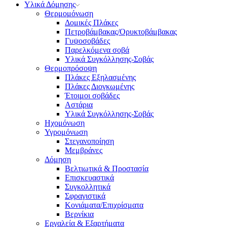
Υλικά Δόμησης
Θερμομόνωση
Δομικές Πλάκες
Πετροβάμβακας/Ορυκτοβάμβακας
Γυψοσοβάδες
Παρελκόμενα σοβά
Υλικά Συγκόλλησης-Σοβάς
Θερμοπρόσοψη
Πλάκες Εξηλασμένης
Πλάκες Διογκωμένης
Έτοιμοι σοβάδες
Αστάρια
Υλικά Συγκόλλησης-Σοβάς
Ηχομόνωση
Υγρομόνωση
Στεγανοποίηση
Μεμβράνες
Δόμηση
Βελτιωτικά & Προστασία
Επισκευαστικά
Συγκολλητικά
Σφραγιστικά
Κονιάματα/Επιχρίσματα
Βερνίκια
Εργαλεία & Εξαρτήματα