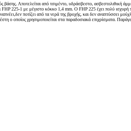
ούς βάσης. Αποτελείται από τσιμέντο, υδράσβεστο, ασβεστολιθική άμ
αι FHP 225-1 με μέγιστο κόκκο 1,4 mm. Ο FHP 225 έχει πολύ ισχυρ
απνέει,δεν ποτίζει από τα νερά της βροχής, και δεν αναπτύσσει μούχλ
έστη ο οποίος χρησιμοποιείται στα παραδοσιακά επιχρίσματα. Παράγε