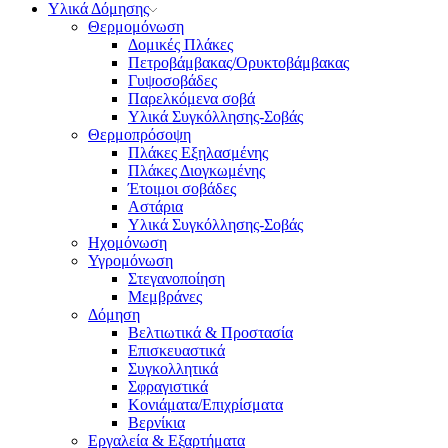
Υλικά Δόμησης
Θερμομόνωση
Δομικές Πλάκες
Πετροβάμβακας/Ορυκτοβάμβακας
Γυψοσοβάδες
Παρελκόμενα σοβά
Υλικά Συγκόλλησης-Σοβάς
Θερμοπρόσοψη
Πλάκες Εξηλασμένης
Πλάκες Διογκωμένης
Έτοιμοι σοβάδες
Αστάρια
Υλικά Συγκόλλησης-Σοβάς
Ηχομόνωση
Υγρομόνωση
Στεγανοποίηση
Μεμβράνες
Δόμηση
Βελτιωτικά & Προστασία
Επισκευαστικά
Συγκολλητικά
Σφραγιστικά
Κονιάματα/Επιχρίσματα
Βερνίκια
Εργαλεία & Εξαρτήματα