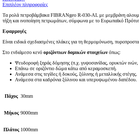
Επιπλέον πληροφορίες
Τα ρολά πετροβάμβακα FIBRANgeo R-030-AL με μεμβράνη αλουμινί
τήξη και ινοποίηση πετρωμάτων, σύμφωνα με το Ευρωπαϊκό Πρότυπο 
Εφαρμογές
Είναι ειδικά σχεδιασμένες πλάκες για τη θερμομόνωση, πυροπροστα
Στο ενδιάμεσο κενό
οριζόντιων δομικών στοιχείων
όπως:
Ψευδοροφή ξηράς δόμησης (π.χ. γυψοσανίδας, ορυκτών ινών, 
Επάνω σε οριζόντιο δώμα κάτω από κεραμοσκεπή.
Ανάμεσα στις τεγίδες ή δοκούς, ξύλινης ή μεταλλικής στέγης.
Ανάμεσα στα καδρόνια ξύλινου και υπερυψωμένου δαπέδου.
Πάχος
30mm
Μήκος
9000mm
Πλάτος
1000mm