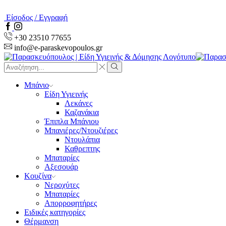
Είσοδος / Εγγραφή
Facebook
Instagram
+30 23510 77655
info@e-paraskevopoulos.gr
Search
input
Search
Μπάνιο
Είδη Υγιεινής
Λεκάνες
Καζανάκια
Έπιπλα Μπάνιου
Μπανιέρες/Ντουζιέρες
Ντουλάπια
Καθρεπτης
Μπαταρίες
Αξεσουάρ
Κουζίνα
Νεροχύτες
Μπαταρίες
Απορροφητήρες
Ειδικές κατηγορίες
Θέρμανση