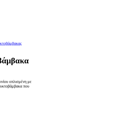
κτοβάμβακας
βάμβακα
νίου οπλισμένη με
ρυκτοβάμβακα που