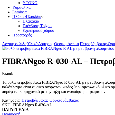
YTONG
Υδραυλικά
Laminate
Πλάκες/Πλακίδια
Πλακάκια
Επένδυση Τοίχου
Εξωτερικού χώρου
Προσφορές
Αρχική σελίδα
Υλικά Δόμησης
Θερμομόνωση
Πετροβάμβακας-Ορυ
FIBRANgeo R-030-AL – Πετρο
Brand:
Τα ρολά πετροβάμβακα FIBRANgeo R-030-AL με μεμβράνη αλουμι
υαλόπλεγμα είναι φυσικό ανόργανο ινώδες θερμομονωτικό υλικό ο
παράγεται βιομηχανικά με την τήξη και ινοποίηση πετρωμάτων
Κατηγορία:
Πετροβάμβακας-Ορυκτοβάμβακας
SKU:
FIBRANgeo R-030-AL
ΠΑΡΑΓΓΕΛΙΑ
Περιγραφή