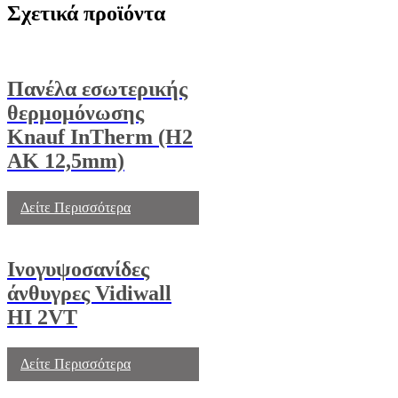
Σχετικά προϊόντα
Πανέλα εσωτερικής
θερμομόνωσης
Knauf ΙnTherm (Η2
ΑΚ 12,5mm)
Δείτε Περισσότερα
Ινογυψοσανίδες
άνθυγρες Vidiwall
ΗΙ 2VT
Δείτε Περισσότερα