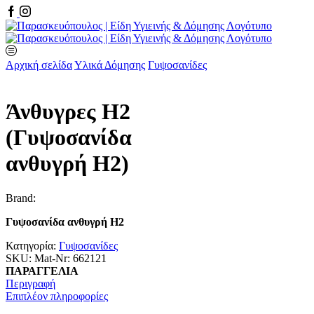
Facebook
Instagram
Αρχική σελίδα
Υλικά Δόμησης
Γυψοσανίδες
Άνθυγρες Η2
(Γυψοσανίδα
ανθυγρή Η2)
Brand:
Γυψοσανίδα ανθυγρή Η2
Κατηγορία:
Γυψοσανίδες
SKU:
Mat-Nr: 662121
ΠΑΡΑΓΓΕΛΙΑ
Περιγραφή
Επιπλέον πληροφορίες