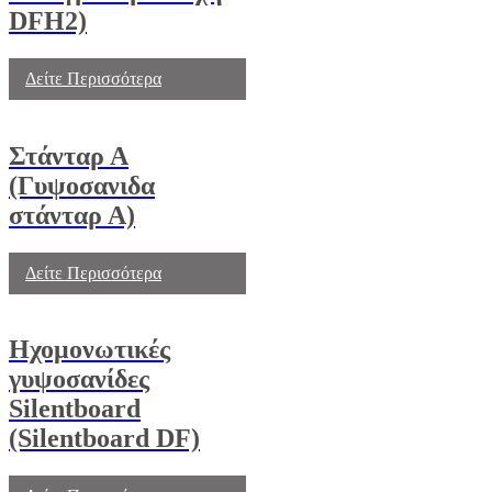
DFH2)
Δείτε Περισσότερα
Στάνταρ Α
(Γυψοσανιδα
στάνταρ Α)
Δείτε Περισσότερα
Ηχομονωτικές
γυψοσανίδες
Silentboard
(Silentboard DF)