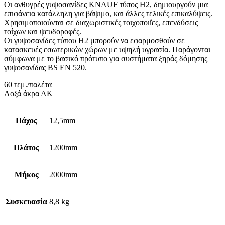
Οι ανθυγρές γυψοσανίδες KNAUF τύπος H2, δημιουργούν μια
επιφάνεια κατάλληλη για βάψιμο, και άλλες τελικές επικαλύψεις.
Χρησιμοποιούνται σε διαχωριστικές τοιχοποιΐες, επενδύσεις
τοίχων και ψευδοροφές.
Οι γυψοσανίδες τύπου H2 μπορούν να εφαρμοσθούν σε
κατασκευές εσωτερικών χώρων με υψηλή υγρασία. Παράγονται
σύμφωνα με το βασικό πρότυπο για συστήματα ξηράς δόμησης
γυψοσανίδας BS EN 520.
60 τεμ./παλέτα
Λοξά άκρα ΑΚ
Πάχος
12,5mm
Πλάτος
1200mm
Μήκος
2000mm
Συσκευασία
8,8 kg