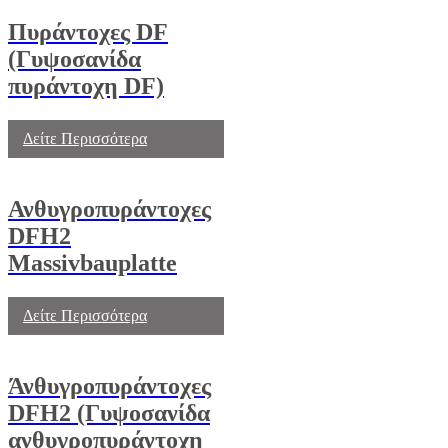
Πυράντοχες DF
(Γυψοσανίδα
πυράντοχη DF)
Δείτε Περισσότερα
Ανθυγροπυράντοχες
DFΗ2
Massivbauplatte
Δείτε Περισσότερα
Άνθυγροπυράντοχες
DFΗ2 (Γυψοσανίδα
ανθυγροπυράντοχη