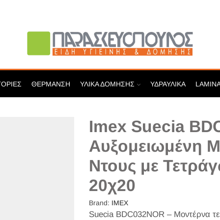
ΓΟΡΊΕΣ
ΘΈΡΜΑΝΣΗ
ΥΛΙΚΆ ΔΌΜΗΣΗΣ
ΥΔΡΑΥΛΙΚΆ
LAMIN
Imex Suecia B
Αυξομειωμένη Μ
Ντους με Τετρά
20χ20
Brand:
IMEX
Suecia BDC032NOR – Μοντέρνα τε