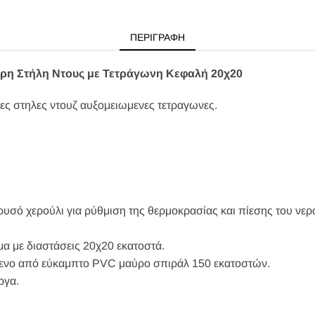
ΠΕΡΙΓΡΑΦΉ
η Στήλη Ντους με Τετράγωνη Κεφαλή 20χ20
 στηλες ντουζ αυξομειωμενες τετραγωνες.
υσό χερούλι για ρύθμιση της θερμοκρασίας και πίεσης του νερ
α με διαστάσεις 20χ20 εκατοστά.
μενο από εύκαμπτο PVC μαύρο σπιράλ 150 εκατοστών.
ργα.