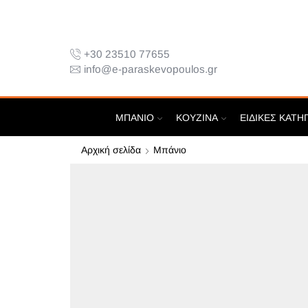
+30 23510 77655
info@e-paraskevopoulos.gr
ΜΠΆΝΙΟ
ΚΟΥΖΊΝΑ
ΕΙΔΙΚΈΣ ΚΑΤΗ
Αρχική σελίδα
Μπάνιο