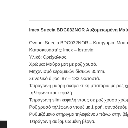
Imex Suecia BDC032NOR Αυξομειωμένη Μαύρ
Όνομα: Suecia BDC032NOR – Κατηγορία: Μαυρες
Κατασκευαστής: Imex – Ισπανία.
Υλικό: Ορείχαλκος.
Χρώμα: Μαύρο ματ με ροζ χρυσό.
Μηχανισμό κεραμικών δίσκων 35mm.
Συνολικό ύψος: 87 – 133 εκατοστά.
Τετράγωνη μαύρη αναμεικτική μπαταρία με ροζ χρ
τηλέφωνο και κεφαλή.
Τετράγωνη slim κεφαλή ντους σε ροζ χρυσό χρώμ
Ροζ χρυσό τηλέφωνο ντουζ με 1 ροή, συνοδευό
Ρυθμιζόμενο στήριγμα τηλεφώνου πάνω στην βέ
Τετράγωνη αυξομειωμένη βέργα.