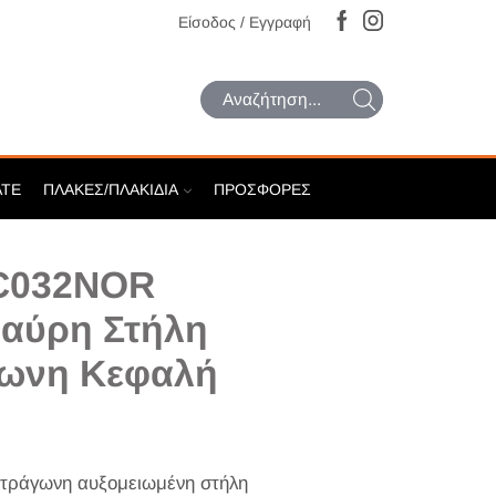
Είσοδος / Εγγραφή
Search
input
ATE
ΠΛΆΚΕΣ/ΠΛΑΚΊΔΙΑ
ΠΡΟΣΦΟΡΈΣ
DC032NOR
αύρη Στήλη
γωνη Κεφαλή
τράγωνη αυξομειωμένη στήλη