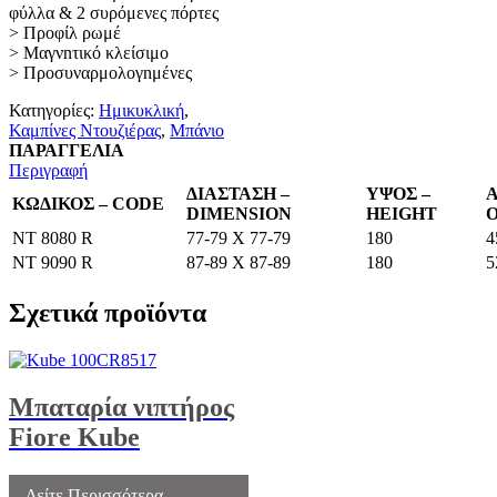
φύλλα & 2 συρόμενες πόρτες
> Προφίλ ρωμέ
> Μαγνnτικό κλείσιμο
> Προσυναρμολογnμένες
Κατηγορίες:
Ημικυκλική
,
Καμπίνες Ντουζιέρας
,
Μπάνιο
ΠΑΡΑΓΓΕΛΙΑ
Περιγραφή
ΔΙΑΣΤΑΣΗ –
ΥΨΟΣ –
Α
ΚΩΔΙΚΟΣ – CODE
DIMENSION
HEIGHT
NT 8080 R
77-79 Χ 77-79
180
4
NT 9090 R
87-89 X 87-89
180
5
Σχετικά προϊόντα
Μπαταρία νιπτήρος
Fiore Kube
Δείτε Περισσότερα