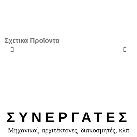
ΔΕΊΤΕ
ΔΕΊΤΕ
Σχετικά Προϊόντα
ΠΕΡΙΣΣΌΤΕΡΑ
ΠΕΡΙΣΣΌΤΕΡΑ
Ντουζιέρα Μπάνιου
Μπαταρία λουτρού
Πορσελάνης
Fiore Kevon
Παραλληλόγραμμη
Λευκή 90χ72
ΣΥΝΕΡΓΑΤΕΣ
Μηχανικοί, αρχιτέκτονες, διακοσμητές, κλπ