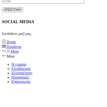
SOCIAL MEDIA
Συνδεθείτε μαζί μας.
Facebook
Instagram
Home
Προϊόντα
More
More
Η εταιρία
Εξειδίκευση
Εξυπηρέτηση
Προσφορές
Επικοινωνία