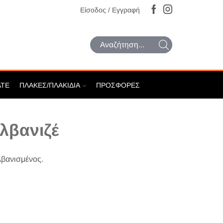
Είσοδος / Εγγραφή
Search
input
ATE
ΠΛΆΚΕΣ/ΠΛΑΚΊΔΙΑ
ΠΡΟΣΦΟΡΈΣ
λβανιζέ
βανισμένος.