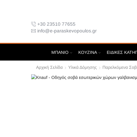
+30 23510 77655
info@e-paraskevopoulos.gr
ΜΠΆΝΙΟ
ΚΟΥΖΊΝΑ
ΕΙΔΙΚΈΣ ΚΑΤΗ
Αρχική Σελίδα
Υλικά Δόμησης
Παρελκόμενα Σοβ