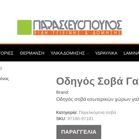
ΓΟΡΊΕΣ
ΘΈΡΜΑΝΣΗ
ΥΛΙΚΆ ΔΌΜΗΣΗΣ
ΥΔΡΑΥΛΙΚΆ
LAMIN
ά
Οδηγός Σοβά Γα
Brand:
Οδηγός σοβά εσωτερικών χώρων γαλ
Κατηγορία:
Παρελκόμενα σοβά
SKU:
97180-97181
ΠΑΡΑΓΓΕΛΙΑ