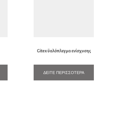
Gitex ϋαλόπλεγμα ενίσχυσης
σοβά
ΔΕΊΤΕ ΠΕΡΙΣΣΌΤΕΡΑ