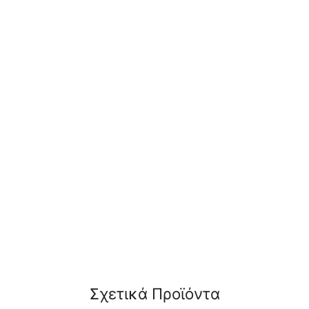
ΔΕΊΤΕ
ΔΕΊΤΕ
Orabella Elegance
Σχετικά Προϊόντα
ΠΕΡΙΣΣΌΤΕΡΑ
ΠΕΡΙΣΣΌΤΕΡΑ
Μοντέρνα Ιταλική
Μπαταρία λουτρού