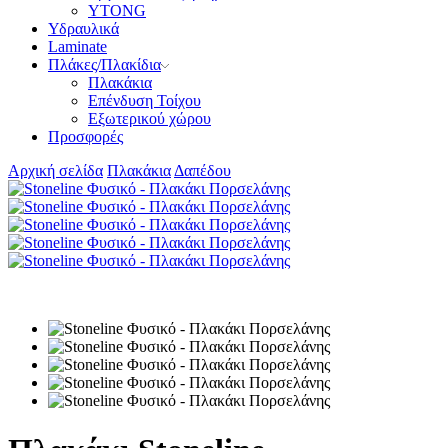
YTONG
Υδραυλικά
Laminate
Πλάκες/Πλακίδια
Πλακάκια
Επένδυση Τοίχου
Εξωτερικού χώρου
Προσφορές
Αρχική σελίδα
Πλακάκια
Δαπέδου