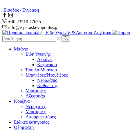
Είσοδος / Εγγραφή
Facebook
Instagram
+30 23510 77655
info@e-paraskevopoulos.gr
Search
input
Search
Μπάνιο
Είδη Υγιεινής
Λεκάνες
Καζανάκια
Έπιπλα Μπάνιου
Μπανιέρες/Ντουζιέρες
Ντουλάπια
Καθρεπτης
Μπαταρίες
Αξεσουάρ
Κουζίνα
Νεροχύτες
Μπαταρίες
Απορροφητήρες
Ειδικές κατηγορίες
Θέρμανση