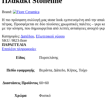
Πλακάκι Stoneline
Brand:
Η πιο πρόσφατη συλλογή μας stone look εμπνευσμένη από την απαλ
πέτρας. Προσφέρεται σε δύο πλούσιες χρωματικές παλέτες – γκρι κα
με την κίνηση, που δημιουργείται από λεπτές ανταύγειες ανοιχτό γκρ
Κατηγορίες:
Δαπέδου
,
Εξωτερικού χώρου
SKU:
9823-fiore
ΠΑΡΑΓΓΕΛΙΑ
Επιπλέον πληροφορίες
Είδος
Πορσελάνης
Πεδίο εφαρμογής
Βεράντα, Δάπεδο, Κήπος, Τοίχο
Διαστάσεις Προϊόντος
60×60
Χρώμα
Φυσικό