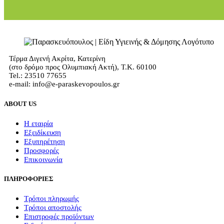
Τέρμα Διγενή Ακρίτα, Κατερίνη
(στο δρόμο προς Ολυμπιακή Ακτή), Τ.Κ. 60100
Tel.: 23510 77655
e-mail: info@e-paraskevopoulos.gr
ABOUT US
Η εταιρία
Εξειδίκευση
Εξυπηρέτηση
Προσφορές
Επικοινωνία
ΠΛΗΡΟΦΟΡΙΕΣ
Τρόποι πληρωμής
Τρόποι αποστολής
Επιστροφές προϊόντων