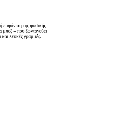
ή εμφάνιση της φυσικής
ι μπεζ – που ζωντανεύει
ι και λευκές γραμμές.