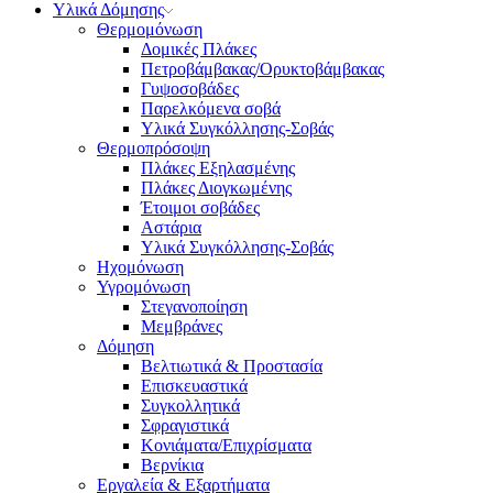
Υλικά Δόμησης
Θερμομόνωση
Δομικές Πλάκες
Πετροβάμβακας/Ορυκτοβάμβακας
Γυψοσοβάδες
Παρελκόμενα σοβά
Υλικά Συγκόλλησης-Σοβάς
Θερμοπρόσοψη
Πλάκες Εξηλασμένης
Πλάκες Διογκωμένης
Έτοιμοι σοβάδες
Αστάρια
Υλικά Συγκόλλησης-Σοβάς
Ηχομόνωση
Υγρομόνωση
Στεγανοποίηση
Μεμβράνες
Δόμηση
Βελτιωτικά & Προστασία
Επισκευαστικά
Συγκολλητικά
Σφραγιστικά
Κονιάματα/Επιχρίσματα
Βερνίκια
Εργαλεία & Εξαρτήματα