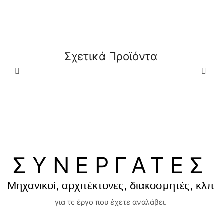
ΔΕΊΤΕ
ΔΕΊΤΕ
Nardo Ιταλική
Σχετικά Προϊόντα
ΠΕΡΙΣΣΌΤΕΡΑ
ΠΕΡΙΣΣΌΤΕΡΑ
Μπαταρία πάγκου
Μοντέρνα Μπαταρία
ψηλή Pull Out Omega
Κουζίνας Σπαστή για
Κάτω από Παράθυρο
ΣΥΝΕΡΓΑΤΕΣ
Μηχανικοί, αρχιτέκτονες, διακοσμητές, κλπ
για το έργο που έχετε αναλάβει.