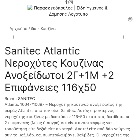
Αρχική σελίδα
Κουζίνα
Sanitec Atlantic
Νεροχύτες Κουζίνας
Ανοξείδωτοι 2Γ+1M +2
Επιφάνειες 116χ50
Brand:
SANITEC
Atlantic 10647/10697 – Νεροχύτης κουζίνας ανοξείδωτος της
σειράς Atlantic, από τον οίκο Sanitec. Αυτός ο μοντέρνος
νεροχύτης κουζίνας με διαστάσεις 116*50 εκατοστά, διατίθεται σε
2 επιφάνειες (λείος ή σαγρέ) και είναι αναστρέψιμος για
τοποθέτηση είτε δεξιά είτε αριστερά. Αποτελείτε από δύο γούρνες
συν το μαξιλάρι και συμπεριλαμβάνει βαλβίδες. Οι νεροχύτες της