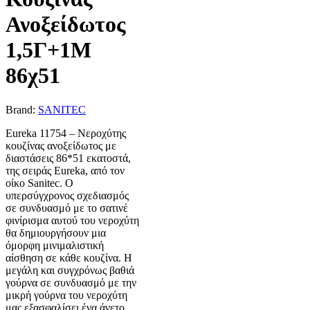
Ανοξείδωτος
1,5Γ+1Μ
86χ51
Brand:
SANITEC
Eureka 11754 – Νεροχύτης
κουζίνας ανοξείδωτος με
διαστάσεις 86*51 εκατοστά,
της σειράς Eureka, από τον
οίκο Sanitec. Ο
υπερσύγχρονος σχεδιασμός
σε συνδυασμό με το σατινέ
φινίρισμα αυτού του νεροχύτη
θα δημιουργήσουν μια
όμορφη μινιμαλιστική
αίσθηση σε κάθε κουζίνα. Η
μεγάλη και συγχρόνως βαθιά
γούρνα σε συνδυασμό με την
μικρή γούρνα του νεροχύτη
μας εξασφαλίσει ένα άνετο