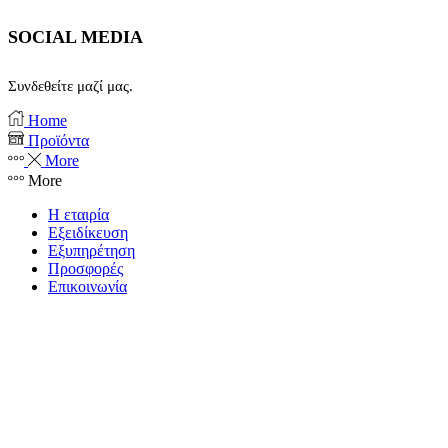
SOCIAL MEDIA
Συνδεθείτε μαζί μας.
Facebook
Instagram
Home
Προϊόντα
More
More
Η εταιρία
Εξειδίκευση
Εξυπηρέτηση
Προσφορές
Επικοινωνία