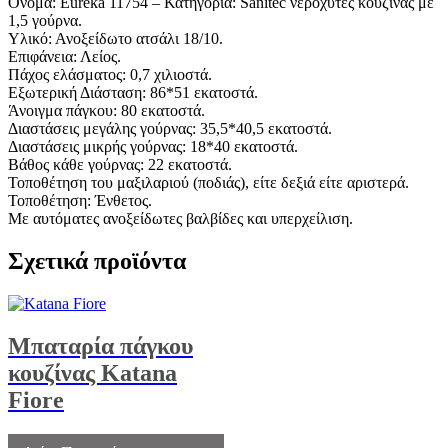
Όνομα: Eureka 11754 – Κατηγορία: Sanitec νεροχύτες κουζίνας με
1,5 γούρνα.
Υλικό: Ανοξείδωτο ατσάλι 18/10.
Επιφάνεια: Λείος.
Πάχος ελάσματος: 0,7 χιλιοστά.
Εξωτερική Διάσταση: 86*51 εκατοστά.
Άνοιγμα πάγκου: 80 εκατοστά.
Διαστάσεις μεγάλης γούρνας: 35,5*40,5 εκατοστά.
Διαστάσεις μικρής γούρνας: 18*40 εκατοστά.
Βάθος κάθε γούρνας: 22 εκατοστά.
Τοποθέτηση του μαξιλαριού (ποδιάς), είτε δεξιά είτε αριστερά.
Τοποθέτηση: Ένθετος.
Με αυτόματες ανοξείδωτες βαλβίδες και υπερχείλιση.
Σχετικά προϊόντα
Μπαταρία πάγκου
κουζίνας Katana
Fiore