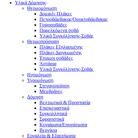
Υλικά Δόμησης
Θερμομόνωση
Δομικές Πλάκες
Πετροβάμβακας/Ορυκτοβάμβακας
Γυψοσοβάδες
Παρελκόμενα σοβά
Υλικά Συγκόλλησης-Σοβάς
Θερμοπρόσοψη
Πλάκες Εξηλασμένης
Πλάκες Διογκωμένης
Έτοιμοι σοβάδες
Αστάρια
Υλικά Συγκόλλησης-Σοβάς
Ηχομόνωση
Υγρομόνωση
Στεγανοποίηση
Μεμβράνες
Δόμηση
Βελτιωτικά & Προστασία
Επισκευαστικά
Συγκολλητικά
Σφραγιστικά
Κονιάματα/Επιχρίσματα
Βερνίκια
Εργαλεία & Εξαρτήματα