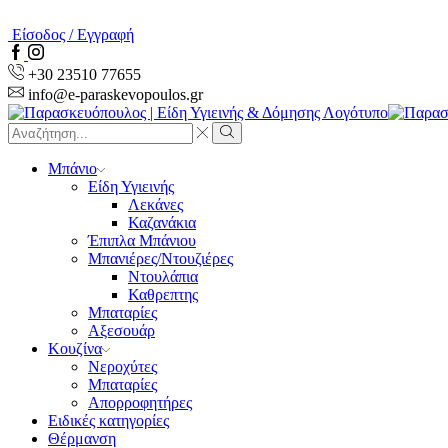
Είσοδος / Εγγραφή
Facebook
Instagram
+30 23510 77655
info@e-paraskevopoulos.gr
Search
input
Search
Μπάνιο
Είδη Υγιεινής
Λεκάνες
Καζανάκια
Έπιπλα Μπάνιου
Μπανιέρες/Ντουζιέρες
Ντουλάπια
Καθρεπτης
Μπαταρίες
Αξεσουάρ
Κουζίνα
Νεροχύτες
Μπαταρίες
Απορροφητήρες
Ειδικές κατηγορίες
Θέρμανση