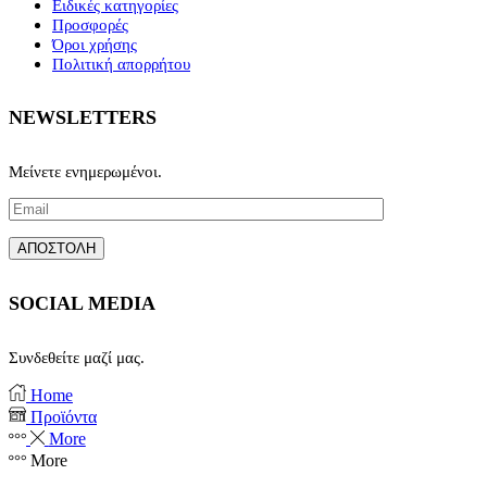
Ειδικές κατηγορίες
Προσφορές
Όροι χρήσης
Πολιτική απορρήτου
NEWSLETTERS
Μείνετε ενημερωμένοι.
SOCIAL MEDIA
Συνδεθείτε μαζί μας.
Facebook
Instagram
Home
Προϊόντα
More
More