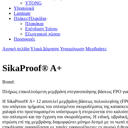
YTONG
Υδραυλικά
Laminate
Πλάκες/Πλακίδια
Πλακάκια
Επένδυση Τοίχου
Εξωτερικού χώρου
Προσφορές
Αρχική σελίδα
Υλικά Δόμησης
Υγρομόνωση
Μεμβράνες
SikaProof® A+
Brand:
Πλήρως επικολλούμενη μεμβράνη στεγανοποίησης βάσεως FPO για 
Η SikaProof® A+ 12 αποτελεί μεμβράνη βάσεως πολυολεφίνης (FPO
του υπόγειου τμήματος του οπλισμένου σκυροδέματος της κατασκευ
χαλαρά στο προετοιμασμένο υπόστρωμα ή στερεώνεται στο καλούπι
του οπλισμού και την έγχυση του σκυροδέματος. Η ειδική, υβριδική
στρώση επί της μεμβράνης διαμορφώνει μόνιμο δεσμό με το νωπό 
επικάλυψης σφραγίζονται με ταινίες εφαρμοζόμενες εν ψυχρώ ή θε