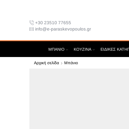
+30 23510 77655
info@e-paraskevopoulos.gr
ΜΠΆΝΙΟ
ΚΟΥΖΊΝΑ
ΕΙΔΙΚΈΣ ΚΑΤΗ
Αρχική σελίδα
Μπάνιο