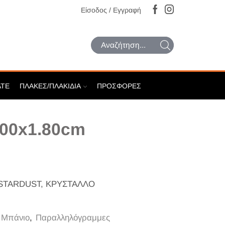
Είσοδος / Εγγραφή
Search
input
ATE
ΠΛΆΚΕΣ/ΠΛΑΚΊΔΙΑ
ΠΡΟΣΦΟΡΈΣ
00x1.80cm
STARDUST, ΚΡΥΣΤΑΛΛΟ
Μπάνιο
,
Παραλληλόγραμμες