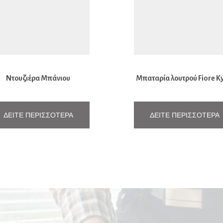
Ντουζιέρα Μπάνιου
Μπαταρία λουτρού Fiore K
ρσελάνης Τετράγωνη 70Χ70
ΔΕΊΤΕ ΠΕΡΙΣΣΌΤΕΡΑ
ΔΕΊΤΕ ΠΕΡΙΣΣΌΤΕΡΑ