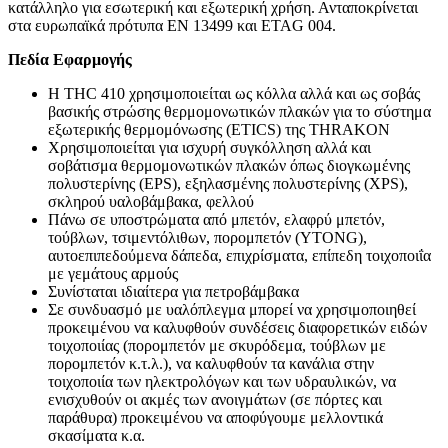
κατάλληλο για εσωτερική και εξωτερική χρήση. Ανταποκρίνεται
στα ευρωπαϊκά πρότυπα ΕΝ 13499 και ΕTAG 004.
Πεδία Εφαρμογής
Η THC 410 χρησιμοποιείται ως κόλλα αλλά και ως σοβάς
βασικής στρώσης θερμομονωτικών πλακών για το σύστημα
εξωτερικής θερμομόνωσης (ETICS) της THRAKON
Χρησιμοποιείται για ισχυρή συγκόλληση αλλά και
σοβάτισμα θερμομονωτικών πλακών όπως διογκωμένης
πολυστερίνης (ΕPS), εξηλασμένης πολυστερίνης (ΧPS),
σκληρού υαλοβάμβακα, φελλού
Πάνω σε υποστρώματα από μπετόν, ελαφρύ μπετόν,
τούβλων, τσιμεντόλιθων, πορομπετόν (YTONG),
αυτοεπιπεδούμενα δάπεδα, επιχρίσματα, επίπεδη τοιχοποιΐα
με γεμάτους αρμούς
Συνίσταται ιδιαίτερα για πετροβάμβακα
Σε συνδυασμό με υαλόπλεγμα μπορεί να χρησιμοποιηθεί
προκειμένου να καλυφθούν συνδέσεις διαφορετικών ειδών
τοιχοποιίας (πορομπετόν με σκυρόδεμα, τούβλων με
πορομπετόν κ.τ.λ.), να καλυφθούν τα κανάλια στην
τοιχοποιία των ηλεκτρολόγων και των υδραυλικών, να
ενισχυθούν οι ακμές των ανοιγμάτων (σε πόρτες και
παράθυρα) προκειμένου να αποφύγουμε μελλοντικά
σκασίματα κ.α.