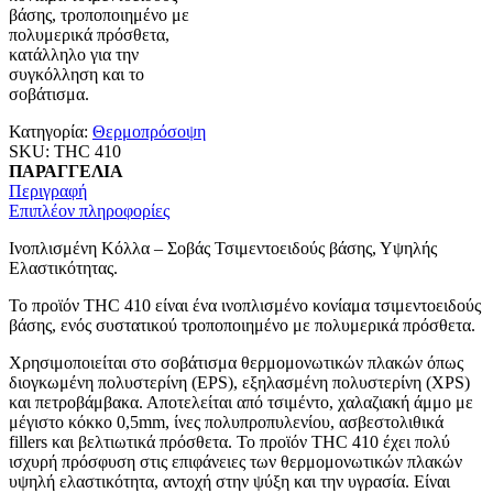
βάσης, τροποποιημένο με
πολυμερικά πρόσθετα,
κατάλληλο για την
συγκόλληση και το
σοβάτισμα.
Κατηγορία:
Θερμοπρόσοψη
SKU:
THC 410
ΠΑΡΑΓΓΕΛΙΑ
Περιγραφή
Επιπλέον πληροφορίες
Ινοπλισμένη Κόλλα – Σοβάς Τσιμεντοειδούς βάσης, Υψηλής
Ελαστικότητας.
Το προϊόν THC 410 είναι ένα ινοπλισμένο κονίαμα τσιμεντοειδούς
βάσης, ενός συστατικού τροποποιημένο με πολυμερικά πρόσθετα.
Χρησιμοποιείται στο σοβάτισμα θερμομονωτικών πλακών όπως
διογκωμένη πολυστερίνη (EPS), εξηλασμένη πολυστερίνη (XPS)
και πετροβάμβακα. Αποτελείται από τσιμέντο, χαλαζιακή άμμο με
μέγιστο κόκκο 0,5mm, ίνες πολυπροπυλενίου, ασβεστολιθικά
fillers και βελτιωτικά πρόσθετα. Το προϊόν THC 410 έχει πολύ
ισχυρή πρόσφυση στις επιφάνειες των θερμομονωτικών πλακών
υψηλή ελαστικότητα, αντοχή στην ψύξη και την υγρασία. Είναι