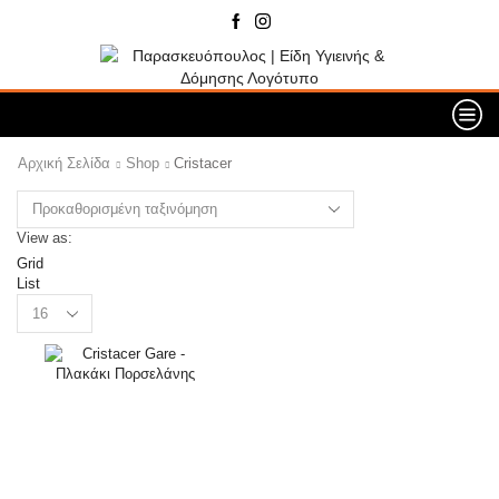
Αρχική Σελίδα
Shop
Cristacer
View as:
Grid
List
Products
per
page