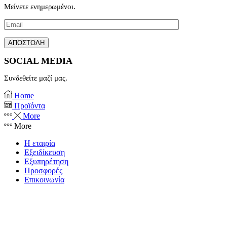
Μείνετε ενημερωμένοι.
SOCIAL MEDIA
Συνδεθείτε μαζί μας.
Facebook
Instagram
Home
Προϊόντα
More
More
Η εταιρία
Εξειδίκευση
Εξυπηρέτηση
Προσφορές
Επικοινωνία