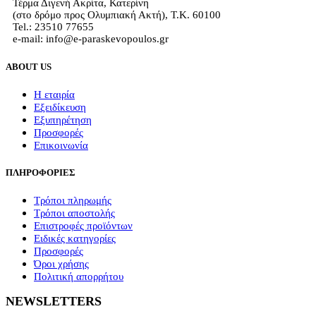
Τέρμα Διγενή Ακρίτα, Κατερίνη
(στο δρόμο προς Ολυμπιακή Ακτή), Τ.Κ. 60100
Tel.: 23510 77655
e-mail: info@e-paraskevopoulos.gr
ABOUT US
Η εταιρία
Εξειδίκευση
Εξυπηρέτηση
Προσφορές
Επικοινωνία
ΠΛΗΡΟΦΟΡΙΕΣ
Τρόποι πληρωμής
Τρόποι αποστολής
Επιστροφές προϊόντων
Ειδικές κατηγορίες
Προσφορές
Όροι χρήσης
Πολιτική απορρήτου
NEWSLETTERS