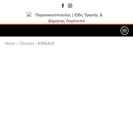
Home
Πλακάκι
KINSALE