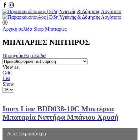
Facebook
Instagram
Αρχική σελίδα
Shop
Μπαταρίες
ΜΠΑΤΑΡΙΕΣ ΝΙΠΤΗΡΟΣ
Προηγούμενη σελίδα
View as:
Grid
List
Show
Products
per
page
Imex Line BDD038-10C Μοντέρνα
Μπαταρία Νιπτήρα Μπάνιου Χρυσή
Δείτε Περισσότερα