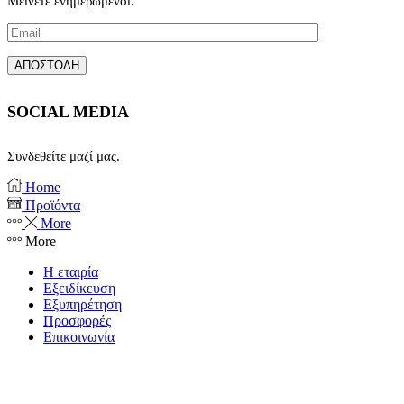
Μείνετε ενημερωμένοι.
SOCIAL MEDIA
Συνδεθείτε μαζί μας.
Facebook
Instagram
Home
Προϊόντα
More
More
Η εταιρία
Εξειδίκευση
Εξυπηρέτηση
Προσφορές
Επικοινωνία