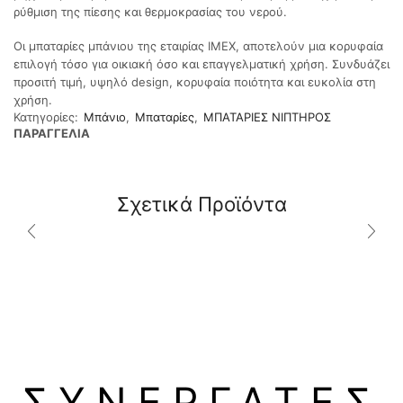
ρύθμιση της πίεσης και θερμοκρασίας του νερού.
Οι μπαταρίες μπάνιου της εταιρίας IMEX, αποτελούν μια κορυφαία
επιλογή τόσο για οικιακή όσο και επαγγελματική χρήση. Συνδυάζει
προσιτή τιμή, υψηλό design, κορυφαία ποιότητα και ευκολία στη
χρήση.
Κατηγορίες:
Μπάνιο
,
Μπαταρίες
,
ΜΠΑΤΑΡΙΕΣ ΝΙΠΤΗΡΟΣ
Orabella
ΠΑΡΑΓΓΕΛΙΑ
Elegance
Ιταλική
Μπαταρία
ΔΕΊΤΕ
ΔΕΊΤΕ
Σχετικά Προϊόντα
Στρογγυλή
ΠΕΡΙΣΣΌΤΕΡΑ
ΠΕΡΙΣΣΌΤΕΡΑ
νιπτήρος
Μπαταρία
ψηλή Fiore
Νιπτήρα
Kyma
Μπάνιου
Ψηλή Μαύρη
Ματ
ΣΥΝΕΡΓΑΤΕΣ