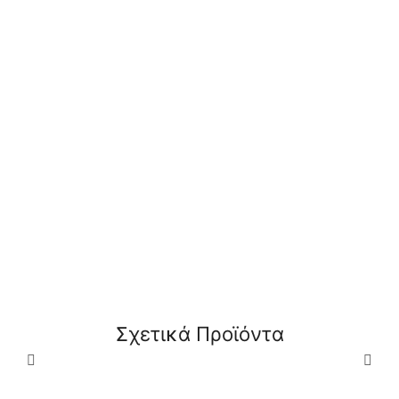
ΔΕΊΤΕ
ΔΕΊΤΕ
Σχετικά Προϊόντα
ΠΕΡΙΣΣΌΤΕΡΑ
ΠΕΡΙΣΣΌΤΕΡΑ
Tesi Aquablade Ideal
Connect Cube Ideal