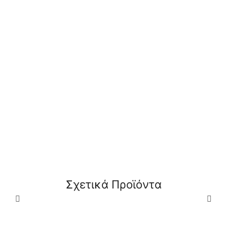
ΔΕΊΤΕ
ΔΕΊΤΕ
Orabella Elegance
Σχετικά Προϊόντα
ΠΕΡΙΣΣΌΤΕΡΑ
ΠΕΡΙΣΣΌΤΕΡΑ
Μοντέρνα Ιταλική
Μπαταρία νιπτήρος
Εντοιχιζόμενη
Fiore xo
Μπαταρία Λουτρού 2
Σημείων Χρωμέ